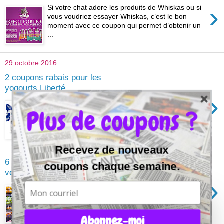
›
Si votre chat adore les produits de Whiskas ou si
vous voudriez essayer Whiskas, c’est le bon
moment avec ce coupon qui permet d’obtenir un
...
29 octobre 2016
2 coupons rabais pour les
yogourts Liberté
›
Si vous préférez la marque de yogourts et
Plus de coupons ?
d'autres produits Liberté, utilisez ces 2 coupons
imprimables sur le site Save.ca.
Recevez de nouveaux
6 gros conseils pour réduire
coupons chaque semaine.
votre facture d’épicerie
›
Si vous faites une analyse de vos dépenses sur
l’épicerie, vous allez réaliser que ces dépenses
peuvent aller à 30-40% de vos revenus.
Comme...
Abonnez-moi