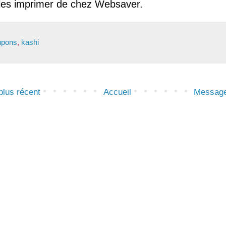
les imprimer de chez Websaver.
upons
,
kashi
lus récent
Accueil
Message