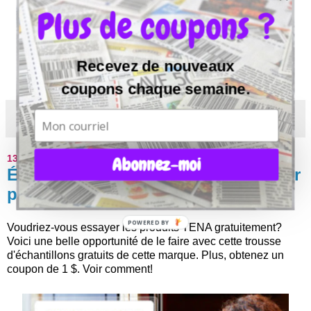
Plus de coupons ?
Recevez de nouveaux
coupons chaque semaine.
13 septembre 2015
Abonnez-moi
Échantillons gratuits et coupon pour
produits TENA
POWERED
Voudriez-vous essayer les produits TENA gratuitement?
BY
Voici une belle opportunité de le faire avec cette trousse
d'échantillons gratuits de cette marque. Plus, obtenez un
coupon de 1 $. Voir comment!