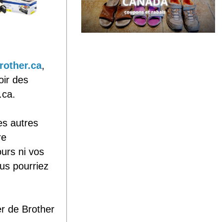
rother.ca
,
oir des
.ca.
es autres
re
urs ni vos
us pourriez
r de Brother