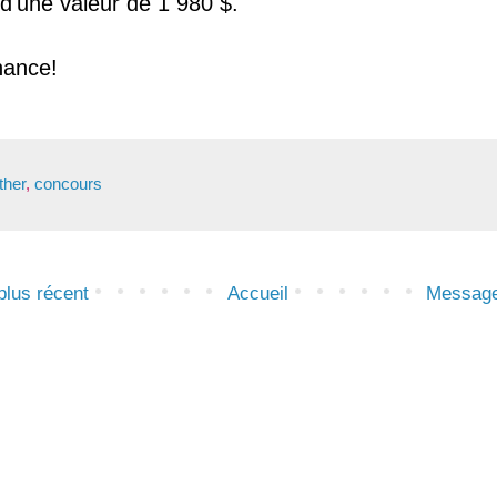
d'une valeur de 1 980 $.
hance!
ther
,
concours
lus récent
Accueil
Message