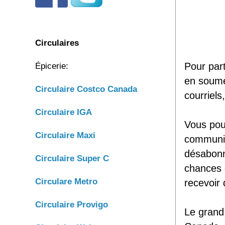
Circulaires
Pour part
Épicerie:
en soumet
Circulaire C
ostco Canada
courriels
C
irculaire IGA
Vous pouv
Circulaire Maxi
communiqu
désabonn
Circulaire Super C
chances 
Circulare Metro
recevoir 
Circulaire Provigo
Le grand