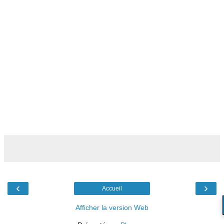
‹
›
Accueil
Afficher la version Web