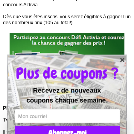
concours Activia.
Dès que vous êtes inscris, vous serez éligibles à gagner l'un
des nombreux prix (105 au total!):
Plus de coupons ?
Recevez de nouveaux
coupons chaque semaine.
PRIX:
Trousses de départ:
Abonnez-moi
Il y a un total de
100 trousses de départ
. Les trousses