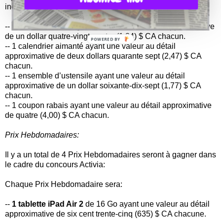
incluent:
-- 1 sac réutilisable ayant une valeur au détail approximative
de un dollar quatre-vingt-quatre (1,84) $ CA chacun.
POWERED BY
-- 1 calendrier aimanté ayant une valeur au détail
approximative de deux dollars quarante sept (2,47) $ CA
chacun.
-- 1 ensemble d’ustensile ayant une valeur au détail
approximative de un dollar soixante-dix-sept (1,77) $ CA
chacun.
-- 1 coupon rabais ayant une valeur au détail approximative
de quatre (4,00) $ CA chacun.
Prix Hebdomadaires:
Il y a un total de 4 Prix Hebdomadaires seront à gagner dans
le cadre du concours Activia:
Chaque Prix Hebdomadaire sera:
--
1 tablette iPad Air 2
de 16 Go ayant une valeur au détail
approximative de six cent trente-cinq (635) $ CA chacune.