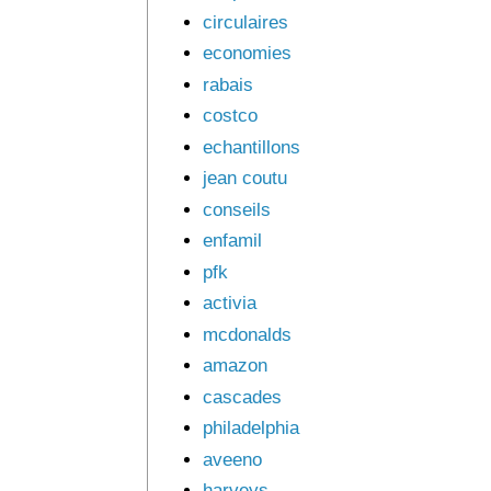
circulaires
economies
rabais
costco
echantillons
jean coutu
conseils
enfamil
pfk
activia
mcdonalds
amazon
cascades
philadelphia
aveeno
harveys