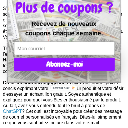
Plus de coupons ?
S'il y a un produit spécifique que vous aimez et que vous
souhaitez essayer avant de faire un achat, pourquoi ne pas
envoyer un e-mail directement à l'entreprise ? Cela peut
Recevez de nouveaux
sembler audacieux, mais cela peut être un moyen
étonnamment efficace de marquer des échantillons gratuits.
coupons chaque semaine.
Voici comment procéder:
Trouver les coordonnées:
Visitez le site Web de
l'entreprise et recherchez leurs coordonnées.
Habituellement, vous trouverez une adresse e-mail ou un
Abonnez-moi
formulaire de contact que vous pouvez utiliser pour les
contacter.
Créez un courriel engageant:
Écrivez un courriel poli et
concis exprimant votre intérêt pour leur produit et votre désir
d'essayer un échantillon gratuit. Soyez authentique et
expliquez pourquoi vous êtes enthousiasmé par le produit.
Au fait, avez-vous entendu tout le bruit à propos de
ChatGPT
? Cet outil est incroyable pour créer des message
de courriel personnalisés en français. Dites-lui simplement
ce que vous souhaitez inclure dans votre e-mail.