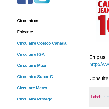
Circulaires
Épicerie:
Circulaire C
ostco Canada
C
irculaire IGA
En plus, 
http://ww
Circulaire Maxi
Circulaire Super C
Consulte
Circulare Metro
Labels:
cir
Circulaire Provigo