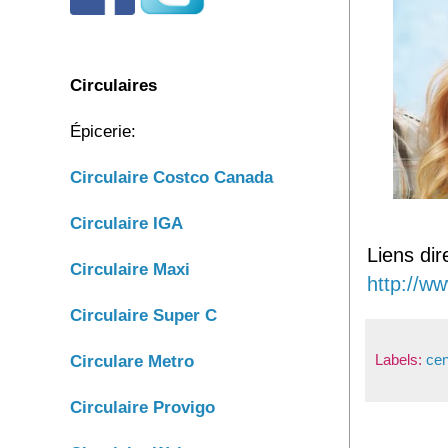
Circulaires
Épicerie:
Circulaire C
ostco Canada
C
irculaire IGA
Liens dir
Circulaire Maxi
http://w
Circulaire Super C
Labels:
ce
Circulare Metro
Circulaire Provigo