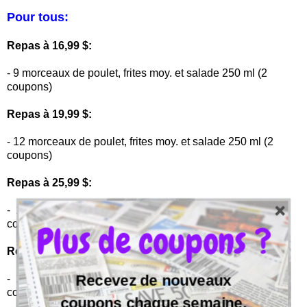
Pour tous:
Repas à 16,99 $:
- 9 morceaux de poulet, frites moy. et salade 250 ml (2
coupons)
Repas à 19,99 $:
- 12 morceaux de poulet, frites moy. et salade 250 ml (2
coupons)
Repas à 25,99 $:
- 14 morceaux de poulet, frites gr. et 2 salades 250 ml (2
coupons)
Plus de coupons ?
Repas à 31,99 $:
Recevez de nouveaux
- 18 morceaux de poulet, frites gr. et 2 salades 250 ml (2
coupons)
coupons chaque semaine.