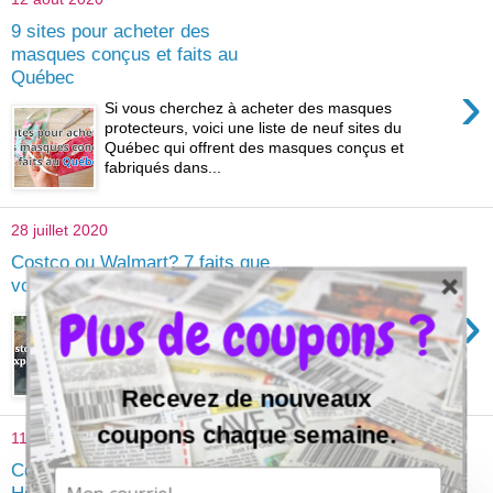
9 sites pour acheter des
masques conçus et faits au
Québec
›
Si vous cherchez à acheter des masques
protecteurs, voici une liste de neuf sites du
Québec qui offrent des masques conçus et
fabriqués dans...
28 juillet 2020
Costco ou Walmart? 7 faits que
vous ne connaissez pas
›
Plus de coupons ?
Costco et Walmart sont bien connus chez nous
comme deux magasins avec des prix très
compétitifs pour les produits de chaque jour. On
se pose...
Recevez de nouveaux
coupons chaque semaine.
11 juillet 2020
Comment économiser chez
Home Depot