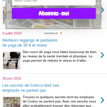
›
Il y a 20 magasins Home Depot au Québec. C’est
une chaîne de magasins populaires pour acheter
Abonnez-moi
des produits à améliorer ou à rénover votre ré...
6 juillet 2020
POWERED BY
Meilleurs leggings et pantalons
de yoga de 30 $ et moins
›
Des cours de yoga vous faites beaucoup de bien
au niveau de la santé mentale et physique. Le
yoga permet de réduire le stress et d'attei...
28 juin 2020
Les secrets de Costco dont ses
employés ne parlent pas
›
Trouvez ici quelques secrets dont les employés
de Costco ne parlent pas. Avec ces secrets vous
allez probablement trouver des réponses aux ...