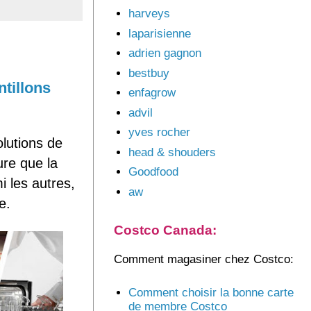
harveys
laparisienne
adrien gagnon
bestbuy
tillons
enfagrow
advil
yves rocher
lutions de
head & shouders
ure que la
Goodfood
 les autres,
aw
e.
Costco Canada:
Comment magasiner chez Costco:
Comment choisir la bonne carte
de membre Costco