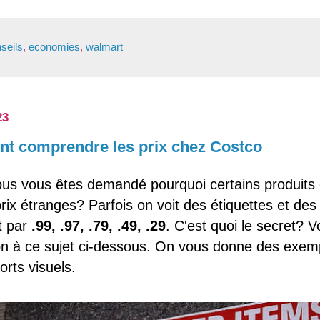
seils
,
economies
,
walmart
23
 comprendre les prix chez Costco
ous vous êtes demandé pourquoi certains produits
rix étranges? Parfois on voit des étiquettes et des 
t par
.99, .97, .79, .49, .29
. C'est quoi le secret? 
ion à ce sujet ci-dessous. On vous donne des exem
rts visuels.