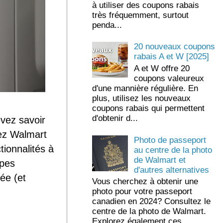
à utiliser des coupons rabais
très fréquemment, surtout
penda...
20 nouveaux coupons
rabais A et W [2025]
A et W offre 20
coupons valeureux
d'une mannière régulière. En
plus, utilisez les nouveaux
coupons rabais qui permettent
d'obtenir d...
vez savoir
hez Walmart
Photo de passeport
tionnalités à
au centre de la photo
de Walmart et
apes
d'autres alternatives
ée (et
Vous cherchez à obtenir une
photo pour votre passeport
canadien en 2024? Consultez le
centre de la photo de Walmart.
Explorez également ces ...