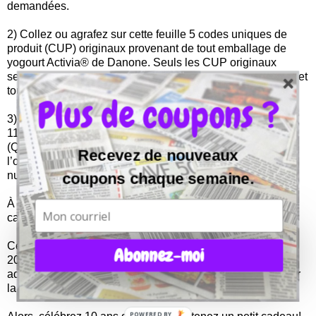
demandées.
2) Collez ou agrafez sur cette feuille 5 codes uniques de
produit (CUP) originaux provenant de tout emballage de
yogourt Activia® de Danone. Seuls les CUP originaux
seront acceptés; toutes les photocopies, les reproductions et
tous les CUP de format individuel de 100 g seront rejetés.
Plus de coupons ?
3) Postez le tout à : « OFFRE POSTALE ACTIVIA », C.P.
11758, SUCCURSALE CENTRE-VILLE, MONTRÉAL
(QUÉBEC) H3C 6V6 au plus tard le 10 mai 2014,
Recevez de nouveaux
l’oblitération du timbre-poste en faisant foi sous peine de
nullité.
coupons chaque semaine.
À la suite de la validation de votre demande, une carte-
cadeau de 10$ vous sera envoyée.
Cette offre postale est en vigueur du 1er mars au 10 mai
Abonnez-moi
2014. Il y a une limite d’une demande par personne, par
adresse. Il faut prévoir un délai de huit à dix semaines pour
la livraison de la carte.
POWERED BY