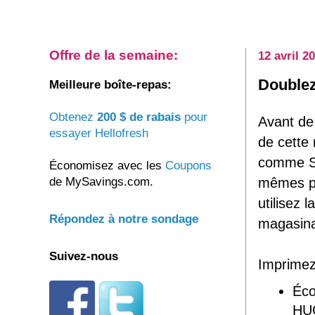
Offre de la semaine:
12 avril 2
Doublez
Meilleure boîte-repas:
Obtenez
200 $ de rabais
pour
Avant de
essayer Hellofresh
de cette
comme Sm
Économisez avec les
Coupons
de MySavings.com.
mêmes pr
utilisez 
Répondez à notre sondage
magasina
Suivez-nous
Imprimez
Éco
HU