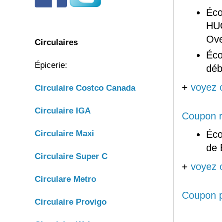
Éco
HUG
Ov
Circulaires
Éco
Épicerie:
déb
+
voyez 
Circulaire C
ostco Canada
C
irculaire IGA
Coupon r
Circulaire Maxi
Éc
de
Circulaire Super C
+
voyez 
Circulare Metro
Coupon 
Circulaire Provigo