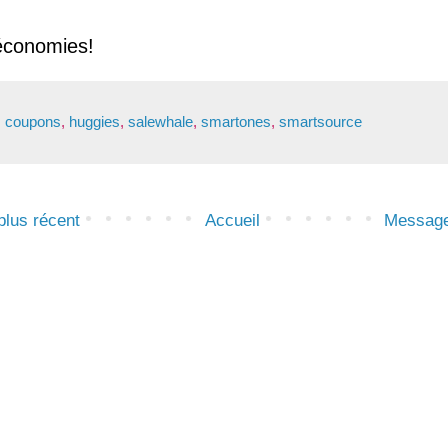
économies!
,
coupons
,
huggies
,
salewhale
,
smartones
,
smartsource
lus récent
Accueil
Message