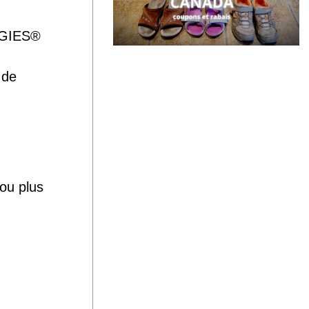
GGIES®
 de
 ou plus