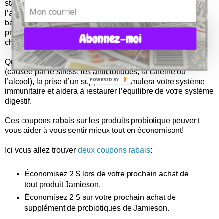
stabiliser la flore intestinale. Cela a pour effet de faciliter
l’absorption des nutriments et de prévenir les
ballonnements, la diarrhée et les maux du voyage. Les
probiotiques interviennent aussi dans le métabolisme du
Abonnez-moi
cholestérol, réduisant ainsi le taux de cholestérol sanguin.
Quand la quantité des probiotiques n'est pas suffisante
(causée par le stress, les antibiotiques, la caféine ou
POWERED BY
l’alcool), la prise d’un supplément stimulera votre système
immunitaire et aidera à restaurer l’équilibre de votre système
digestif.
Ces coupons rabais sur les produits probiotique peuvent
vous aider à vous sentir mieux tout en économisant!
Ici vous allez trouver
deux coupons rabais
:
Économisez 2 $ lors de votre prochain achat de
tout produit Jamieson.
Économisez 2 $ sur votre prochain achat de
supplément de probiotiques de Jamieson.