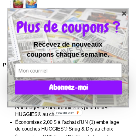
Plus de coupons ?
Recevez de nouveaux
coupons chaque semaine.
Produits Huggies:
Économisez 2,50$ à l’achat d’UN (1) emballage
Abonnez-moi
de couches HUGGIES® Little Movers, Little
Snugglers ou Overnites
Économisez 2,00$ à l’achat de DEUX (2)
emballages de débarbouillettes pour bébés
POWERED BY
HUGGIES® au choix
Économisez 2,00 $ à l’achat d'UN (1) emballage
de couches HUGGIES® Snug & Dry au choix