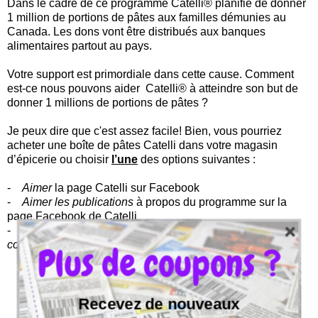
Dans le cadre de ce programme Catelli® planifie de donner
1 million de portions de pâtes aux familles démunies au
Canada. Les dons vont être distribués aux banques
alimentaires partout au pays.
Votre support est primordiale dans cette cause. Comment
est-ce nous pouvons aider Catelli® à atteindre son but de
donner 1 millions de portions de pâtes ?
Je peux dire que c'est assez facile! Bien, vous pourriez
acheter une boîte de pâtes Catelli dans votre magasin
d’épicerie ou choisir
l’une
des options suivantes :
-
Aimer
la page Catelli sur Facebook
-
Aimer les publications
à propos du programme sur la
page Facebook de Catelli
-
Donner
votre support pour le programme
dans les
commentaires
sous les publications
Plus de coupons ?
Recevez de nouveaux